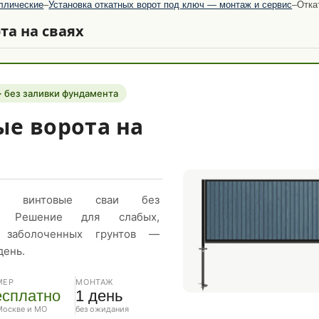
ллические
–
Установка откатных ворот под ключ — монтаж и сервис
–
Отка
та на сваях
· без заливки фундамента
ые ворота на
на винтовые сваи без
я. Решение для слабых,
 заболоченных грунтов —
день.
МЕР
МОНТАЖ
есплатно
1 день
Москве и МО
без ожидания