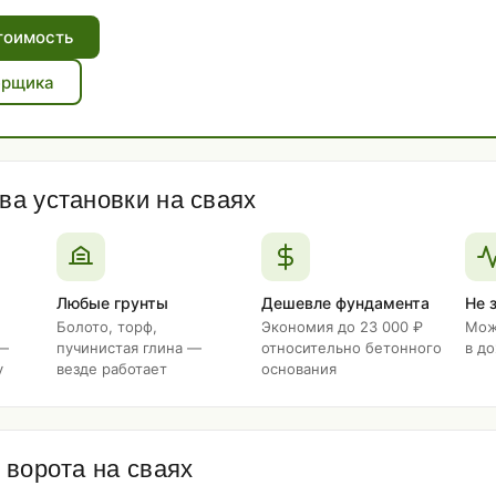
тоимость
ерщика
а установки на сваях
Любые грунты
Дешевле фундамента
Не 
Болото, торф,
Экономия до 23 000 ₽
Мож
 —
пучинистая глина —
относительно бетонного
в д
у
везде работает
основания
 ворота на сваях