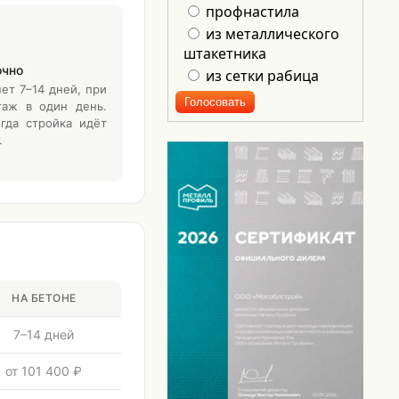
профнастила
из металлического
штакетника
очно
из сетки рабица
ет 7–14 дней, при
таж в один день.
огда стройка идёт
.
НА БЕТОНЕ
7–14 дней
от 101 400 ₽