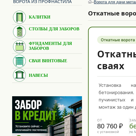
ВОРОТА ИЗ ПРОФНАСТИЛА
–
Ворота для дачи мета
Откатные воро
КАЛИТКИ
СТОЛБЫ ДЛЯ ЗАБОРОВ
КАЛИТКИ ДЛЯ ЗАБОРА ИЗ
ПРОФНАСТИЛА
Откатные ворота 
ФУНДАМЕНТЫ ДЛЯ
КАЛИТКИ ДЛЯ ПРОФИЛЬНОГО
КИРПИЧНЫЕ СТОЛБЫ ДЛЯ
ЗАБОРОВ
Откатн
ЗАБОРА
ЗАБОРА
КАЛИТКИ ДЛЯ ЗАБОРА ИЗ
ЖЕЛЕЗНЫЕ СТОЛБЫ ДЛЯ
СВАИ ВИНТОВЫЕ
сваях
СЕТКИ РАБИЦЫ
ЗАБОРА
КАЛИТКИ ДЛЯ ПАНЕЛЬНЫХ
КОЛПАКИ НА СТОЛБЫ ДЛЯ
СВАЯ ВИНТОВАЯ Ø76
НАВЕСЫ
ОГРАЖДЕНИЙ
ЗАБОРА ИЗ КИРПИЧА
СВАЯ ВИНТОВАЯ Ø89 (ТС)
Установка 
Материал:
СВАЯ ВИНТОВАЯ Ø108
бетонировани
НАВЕСЫ ИЗ ПОЛИКАРБОНАТА
пучинистых и
МОНТАЖ ВИНТОВЫХ СВАЙ
монтаж за один 
Применение:
НАВЕСЫ ДЛЯ ДАЧИ
ОТ
ЗА
80 760 ₽
б
НАВЕСЫ ДЛЯ АВТОМОБИЛЕЙ
с установкой
по 