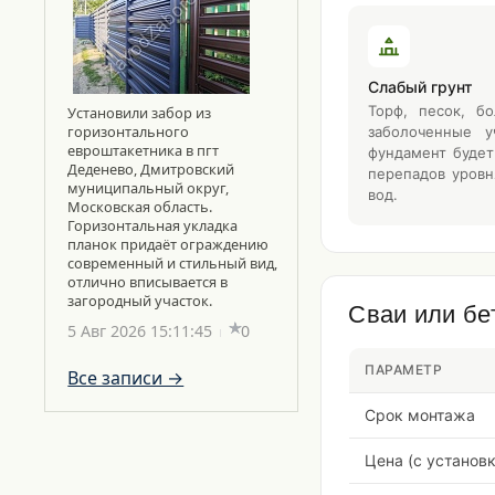
Слабый грунт
Торф, песок, б
Установили забор из
горизонтального
заболоченные у
евроштакетника в пгт
фундамент будет 
Деденево, Дмитровский
перепадов уровн
муниципальный округ,
вод.
Московская область.
Горизонтальная укладка
планок придаёт ограждению
современный и стильный вид,
отлично вписывается в
загородный участок.
Сваи или бе
5 Авг 2026 15:11:45
0
ПАРАМЕТР
Все записи →
Срок монтажа
Цена (с установ