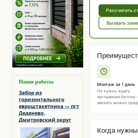
Навес для автомобиля из
поликарбоната
Рассчитать с
НАВЕСЫ НАД ДВЕРЬЮ
Вызвать зам
Виды:
НАВЕСЫ ОДНОСКАТНЫЕ
Преимуществ
Наши работы
Монтаж за 1 день
Не нужно ждать
Забор из
застывания бетона
горизонтального
заехать можно сраз
евроштакетника — пгт
Деденево,
Дмитровский округ
Когда нужны