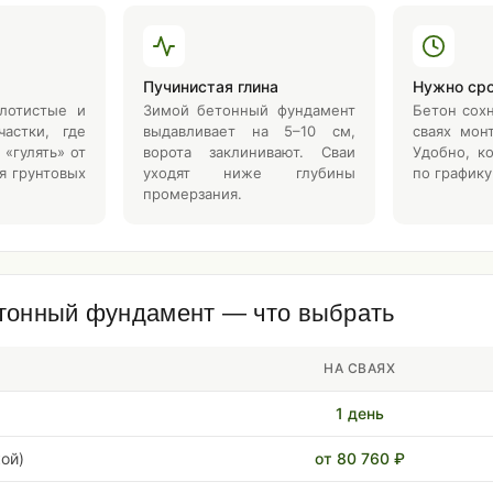
Пучинистая глина
Нужно ср
олотистые и
Зимой бетонный фундамент
Бетон сохн
частки, где
выдавливает на 5–10 см,
сваях мон
«гулять» от
ворота заклинивают. Сваи
Удобно, к
я грунтовых
уходят ниже глубины
по графику
промерзания.
тонный фундамент — что выбрать
НА СВАЯХ
1 день
кой)
от 80 760 ₽