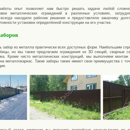
работы опыт позволяет нам быстро решать задачи любой сложно
овки металлических ограждений в различных условиях, затруд
всегда находили рабочие решения и предоставляли заказчику долг
ложности установки определённой конструкции на его участке.
заборов
ть забор из металла практически всех доступных форм. Наибольшим спр
абицы, но мы также предлагаем ограждения из 3D секций, сварные с
ика. Кроме чисто металлических конструкций, мы выполняем монтаж 
 на металлокаркас. Такие заборы также имеют свои преимущества с точ
ции.
исный отдел компании вы получите подробную консультацию по в