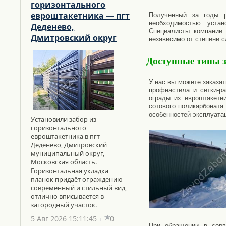
горизонтального
евроштакетника — пгт
Полученный за годы 
необходимостью устан
Деденево,
Специалисты компании 
Дмитровский округ
независимо от степени с
Доступные типы 
У нас вы можете заказа
профнастила и сетки-р
ограды из евроштакетн
сотового поликарбоната
особенностей эксплуата
Установили забор из
горизонтального
евроштакетника в пгт
Деденево, Дмитровский
муниципальный округ,
Московская область.
Горизонтальная укладка
планок придаёт ограждению
современный и стильный вид,
отлично вписывается в
загородный участок.
5 Авг 2026 15:11:45
0
При обращении в серв