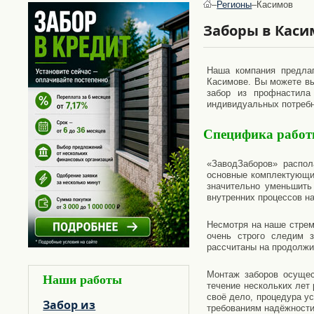
ВОРОТА ИЗ ПРОФНАСТИЛА
НАВЕСЫ ИЗ ПОЛИКАРБОНАТА
–
Регионы
–
Касимов
МОНТАЖ ВИНТОВЫХ СВАЙ
Заборы в Каси
Применение:
НАВЕСЫ ДЛЯ ДАЧИ
Наша компания предлаг
НАВЕСЫ ДЛЯ АВТОМОБИЛЕЙ
Касимове. Вы можете выб
забор из профнастила
Навес для автомобиля из
индивидуальных потребн
поликарбоната
НАВЕСЫ НАД ДВЕРЬЮ
Специфика рабо
Виды:
«ЗаводЗаборов» распол
основные комплектующие
НАВЕСЫ ОДНОСКАТНЫЕ
значительно уменьшить
внутренних процессов на
Несмотря на наше стрем
очень строго следим з
рассчитаны на продолжи
Монтаж заборов осущес
Наши работы
течение нескольких лет
своё дело, процедура у
Забор из
требованиям надёжности