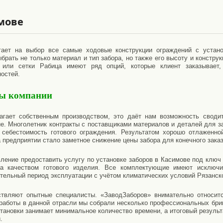
мове
ает на выбор все самые ходовые конструкции ограждений с устан
рать не только материал и тип забора, но также его высоту и конструк
 или сетки Рабица имеют ряд опций, которые клиент заказывает,
остей.
ты компании
агает собственным производством, это даёт нам возможность своди
. Многолетник контракты с поставщиками материалов и деталей для з
 себестоимость готового ограждения. Результатом хорошо отлаженно
 предприятии стало заметное снижение цены забора для конечного заказ
ление предоставить услугу по установке заборов в Касимове под ключ
а качеством готового изделия. Все комплектующие имеют исключи
тельный период эксплуатации с учётом климатических условий Рязанско
твляют опытные специалисты. «ЗаводЗаборов» внимательно относитс
 работы в данной отрасли мы собрали несколько профессиональных бри
становки занимает минимальное количество времени, а итоговый резуль
.