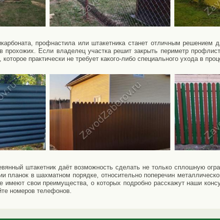
карбоната, профнастила или штакетника станет отличным решением д
ов прохожих. Если владелец участка решит закрыть периметр профлист
 которое практически не требует какого-либо специального ухода в проц
вянный штакетник даёт возможность сделать не только сплошную огра
и планок в шахматном порядке, относительно поперечин металлическог
е имеют свои преимущества, о которых подробно расскажут наши конс
айте номеров телефонов.