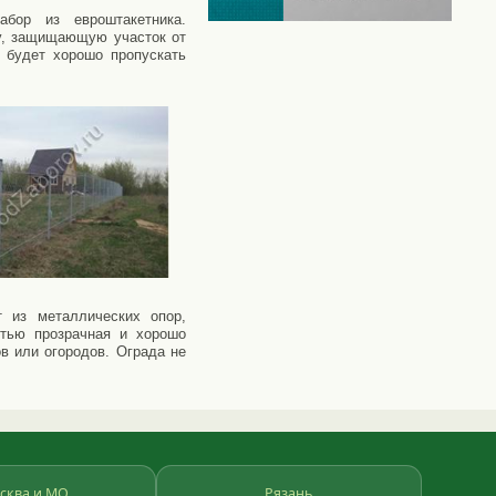
бор из евроштакетника.
ну, защищающую участок от
 будет хорошо пропускать
т из металлических опор,
стью прозрачная и хорошо
в или огородов. Ограда не
сква и МО
Рязань