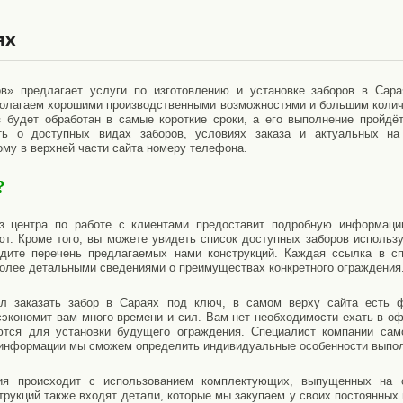
ях
в» предлагает услуги по изготовлению и установке заборов в Сар
сполагаем хорошими производственными возможностями и большим кол
 будет обработан в самые короткие сроки, а его выполнение пройдёт
ть о доступных видах заборов, условиях заказа и актуальных на
ому в верхней части сайта номеру телефона.
?
з центра по работе с клиентами предоставит подробную информац
ют. Кроме того, вы можете увидеть список доступных заборов использ
идите перечень предлагаемых нами конструкций. Каждая ссылка в сп
более детальными сведениями о преимуществах конкретного ограждения
л заказать забор в Сараях под ключ, в самом верху сайта есть 
сэкономит вам много времени и сил. Вам нет необходимости ехать в оф
ются для установки будущего ограждения. Специалист компании сам
 информации мы сможем определить индивидуальные особенности выпол
ния происходит с использованием комплектующих, выпущенных на с
трукций также входят детали, которые мы закупаем у своих постоянных