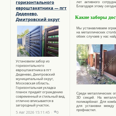
горизонтального
лет активного сотруд
Благодаря этому сегодн
евроштакетника — пгт
Деденево,
Какие заборы дос
Дмитровский округ
Мы устанавливаем ограж
на металлических столб
обоих случаев у нас на
Установили забор из
горизонтального
евроштакетника в пгт
Деденево, Дмитровский
муниципальный округ,
Московская область.
Горизонтальная укладка
планок придаёт ограждению
Среди металлических ог
современный и стильный вид,
3D секций. На металл
отлично вписывается в
поликарбонат. Для комб
загородный участок.
для установки между 
профнастил.
5 Авг 2026 15:11:45
0