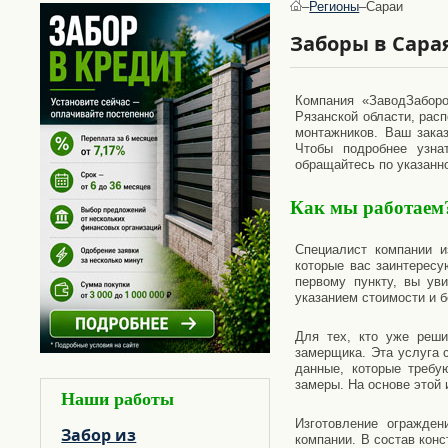
ВОРОТА ИЗ ПРОФНАСТИЛА
НАВЕСЫ ИЗ ПОЛИКАРБОНАТА
–
Регионы
–
Сараи
МОНТАЖ ВИНТОВЫХ СВАЙ
Заборы в Сара
Применение:
НАВЕСЫ ДЛЯ ДАЧИ
Компания «ЗаводЗаборо
НАВЕСЫ ДЛЯ АВТОМОБИЛЕЙ
Рязанской области, ра
монтажников. Ваш заказ
Навес для автомобиля из
Чтобы подробнее узна
поликарбоната
обращайтесь по указанн
НАВЕСЫ НАД ДВЕРЬЮ
Как мы работаем
Виды:
Специалист компании и
НАВЕСЫ ОДНОСКАТНЫЕ
которые вас заинтересу
первому пункту, вы ув
указанием стоимости и 
Для тех, кто уже реши
замерщика. Эта услуга 
данные, которые требу
замеры. На основе этой
Наши работы
Изготовление огражде
Забор из
компании. В состав конс