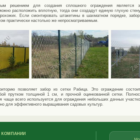
нным решением для создания сплошного ограждения является за
можно расположить вплотную, тогда они создадут единую глухую сте
рохожих. Если смонтировать штакетины в шахматном порядке, забор
этом практически настолько же непросматриваемым.
риторию позволяет забор из сетки Рабица. Это ограждение состои
ой прутком толщиной 1 см, и прочной оцинкованной сетки. Полно
я чаще всего используется для ограждения небольших дачных участко
ажно для эффективного выращивания садовых культур.
 КОМПАНИИ
Мо