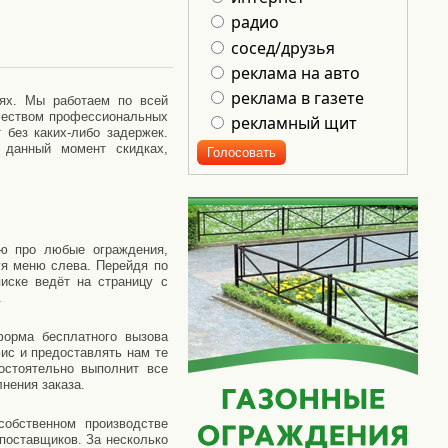
радио
сосед/друзья
реклама на авто
реклама в газете
аях. Мы работаем по всей
ичеством профессиональных
рекламный щит
 без каких-либо задержек.
 данный момент скидках,
ию про любые ограждения,
уя меню слева. Перейдя по
иске ведёт на страницу с
.
форма бесплатного вызова
ис и предоставлять нам те
остоятельно выполнит все
нения заказа.
обственном производстве
 поставщиков. За несколько