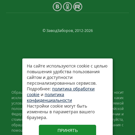
© ЗаводЗаборов, 2012-2026
На сайте используются cookie с целью
повышения удобства пользования
сайтом и доступности
персонализированных сервисов.
Подробнее:
политика обработки
Обращаем ваше внимание на то, что данный интернет-сайт носит
cookie
и
политика
исключительно информационный характер и ни при каких
конфиденциальности
условиях не является публичной офертой, определяемой
Настройки cookie могут быть
положениями Статьи 437 (2) Гражданского кодекса Российской
изменены в параметрах вашего
Федерации. Для получения подробной информации о наличии и
браузера.
стоимости указанных товаров и (или) услуг, пожалуйста,
обращайтесь к менеджерам отдела клиентского обслуживания с
помощью специальной формы связи или по телефону.
ПРИНЯТЬ