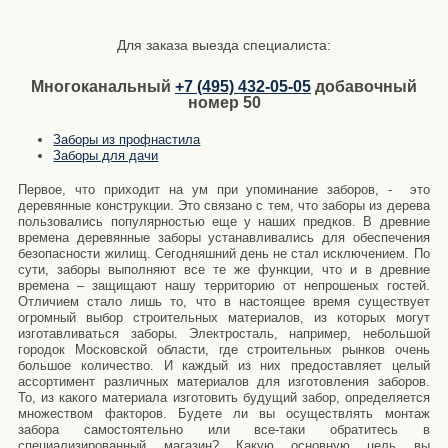
Для заказа выезда специалиста:
Многоканальный
+7 (495) 432-05-05
добавочный
номер 50
Заборы из профнастила
Заборы для дачи
Первое, что приходит на ум при упоминание заборов, - это
деревянные конструкции. Это связано с тем, что
заборы
из дерева
пользовались популярностью еще у наших предков. В древние
времена
деревянные
заборы
устанавливались для обеспечения
безопасности жилищ. Сегодняшний день не стал исключением. По
сути,
заборы
выполняют все те же функции, что и в древние
времена – защищают нашу территорию от непрошеных гостей.
Отличием стало лишь то, что в настоящее время существует
огромный выбор строительных материалов, из которых могут
изготавливаться
заборы. Электросталь
, например, небольшой
городок Московской области, где строительных рынков очень
большое количество. И каждый из них предоставляет целый
ассортимент различных материалов для изготовления заборов.
То, из какого материала изготовить будущий забор, определяется
множеством факторов. Будете ли вы осуществлять монтаж
забора самостоятельно или все-таки обратитесь в
специализированный магазин? Какую основную цель вы