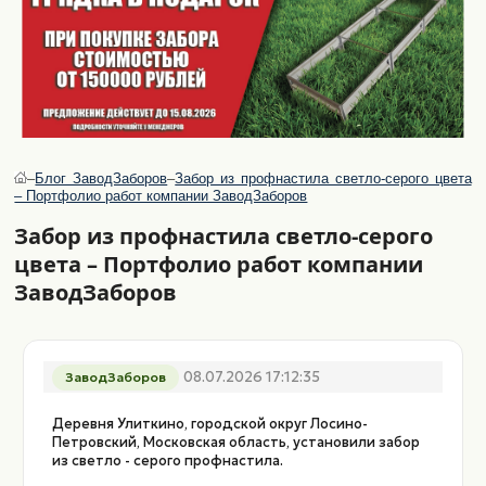
–
Блог ЗаводЗаборов
–
Забор из профнастила светло-серого цвета
– Портфолио работ компании ЗаводЗаборов
Забор из профнастила светло-серого
цвета – Портфолио работ компании
ЗаводЗаборов
Забор из профнастила светло-серого цв
08.07.2026 17:12:35
ЗаводЗаборов
Деревня Улиткино, городской округ Лосино-
Петровский, Московская область, установили забор
из светло - серого профнастила.